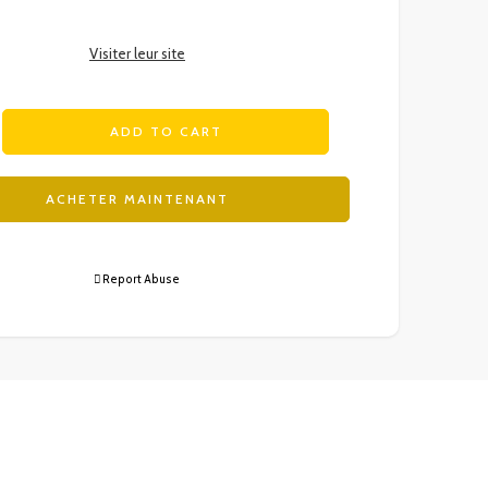
Visiter leur site
ADD TO CART
ACHETER MAINTENANT
Report Abuse