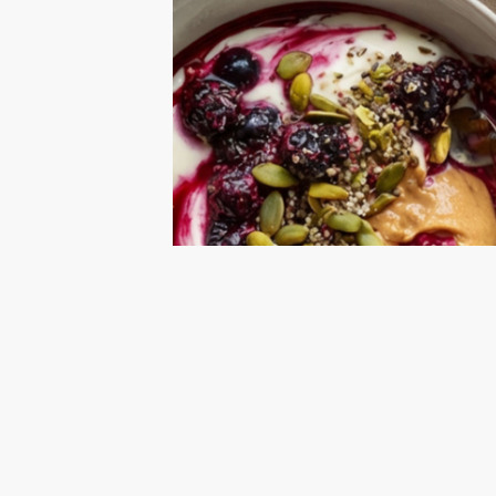
giriş
marsbahis
marsbahis
giriş
bahiscasino
giriş
pulibet
pulibet
giriş
holiganbet
giriş
holiganbet
giriş
marsbahis
giriş
romabet
giriş
romabet
giriş
holiganbet
giriş
mavibet
giriş
galabet
jojobet
giriş
holiganbet
giriş
meritking
giriş
marsbahis
giriş
meritking
giriş
meritking
jojobet
giriş
meritking
giriş
galabet
giriş
meritking
meritking
giriş
ultrabet
giriş
cratosroyalbet
cratosroyalbet
giriş
vegabet
vegabet
giriş
atlasbet
atlasbet
giriş
casivera
casivera
giriş
galabet
galabet
giriş
jojobet
jojobet
giriş
betnano
betnano
giriş
pokerklas
pokerklas
giriş
Romabet
Romabet
giriş
Teosbet
Teosbet
giriş
Betbigo
Betbigo
giriş
Vegabet
Vegabet
giriş
Kalebet
Kalebet
giriş
Restbet
Restbet