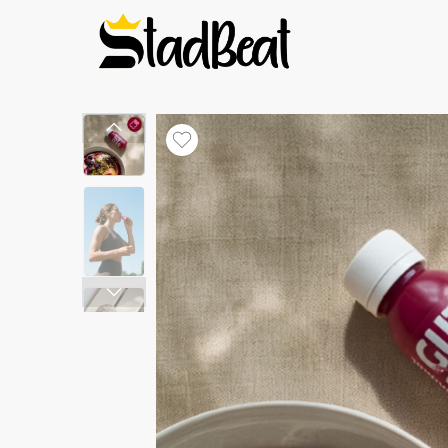
giriş
restbet
giriş
pulibet
giriş
bahiscasino
bahiscasino
giriş
Romabet
giriş
Teosbet
giriş
Betbigo
giriş
Kalebet
giriş
Restbet
giriş
Betplay
giriş
Efesbet
Efesbet
giriş
Enjoybet
Enjoybet
giriş
Vegabet
jokerbet
jokerbet
giriş
Grandpashabet
pulibet
pulibet
giriş
holiganbet
holiganbet
giriş
pusulabet
pusulabet
giriş
cratosroyalbet
cratosroyalbet
giriş
dedebet
dedebet
giriş
Festwin
Festwin
giriş
jasminbet
jasminbet
giriş
biabet
biabet
giriş
pulibet
giriş
pulibet
pulibet
giriş
pusulabet
pusulabet
giriş
pusulabet
pusulabet
giriş
Cratosroyalbet
Cratosroyalbet
giriş
Cratosroyalbet
giriş
Grandpashabet
giriş
Grandpashabet
Grandpashabet
giriş
kulisbet
giriş
meybet
meybet
giriş
aresbet
giriş
betzula
giriş
enbet
enbet
giriş
norabahis
giriş
galabet
galabet