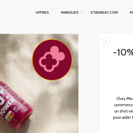
OFFRES
MARQUES
STADBEAT.COM
M
-10%
Chez Mini
commence d
un shot vé
pour aider 