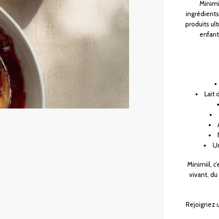
Minimii
ingrédients
produits ul
enfant
Lait
Un
Minimiil, 
vivant, du
Rejoignez u