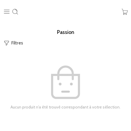
giriş
enbet
enbet
giriş
amgbahis
amgbahis
giriş
pokerklas
pokerklas
giriş
romabet
giriş
Betzula
Betzula
giriş
Alobet
Alobet
giriş
Betpuan
Betpuan
giriş
Amgbahis
Amgbahis
Passion
giriş
Dedebet
Dedebet
giriş
Kalebet
Kalebet
giriş
Vegabet
Vegabet
Filtres
giriş
Restbet
Restbet
giriş
Enjoybet
Enjoybet
giriş
enbet
giriş
amgbahis
amgbahis
giriş
pokerklas
pokerklas
giriş
betzula
giriş
pulibet
pulibet
giriş
restbet
giriş
aresbet
giriş
meybet
giriş
kulisbet
giriş
Kalebet
Kalebet
giriş
Betbigo
Betbigo
giriş
Romabet
Romabet
giriş
Betplay
Betplay
Aucun produit n'a été trouvé correspondant à votre sélection.
giriş
Efesbet
Efesbet
giriş
Enjoybet
Enjoybet
giriş
Betzula
Betzula
giriş
Meritking
Meritking
giriş
Holiganbet
Holiganbet
giriş
Alobet