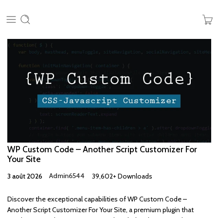
giriş
enbet
enbet
giriş
amgbahis
amgbahis
giriş
pokerklas
pokerklas
giriş
romabet
giriş
Betzula
Betzula
giriş
Alobet
Alobet
giriş
Betpuan
Betpuan
giriş
Amgbahis
Amgbahis
giriş
Dedebet
Dedebet
giriş
Kalebet
Kalebet
giriş
Vegabet
Vegabet
giriş
Restbet
Restbet
giriş
Enjoybet
Enjoybet
giriş
enbet
giriş
amgbahis
amgbahis
giriş
pokerklas
pokerklas
giriş
betzula
giriş
pulibet
pulibet
giriş
restbet
giriş
aresbet
giriş
meybet
giriş
kulisbet
WP Custom Code – Another Script Customizer For
giriş
Kalebet
Kalebet
Your Site
giriş
Betbigo
Betbigo
giriş
Romabet
Romabet
giriş
Betplay
Betplay
3 août 2026
Admin6544
39,602+ Downloads
giriş
Efesbet
Efesbet
giriş
Enjoybet
Enjoybet
giriş
Betzula
Betzula
Discover the exceptional capabilities of WP Custom Code –
giriş
Meritking
Meritking
giriş
Holiganbet
Holiganbet
Another Script Customizer For Your Site, a premium plugin that
giriş
Alobet