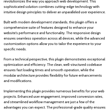
giriş
Alobet
revolutionizes the way you approach web development. This
giriş
restbet
sophisticated solution combines cutting-edge technology with
giriş
teosbet
giriş
Royalbet
intuitive design principles to deliver an unparalleled user experience.
giriş
Jokerbet
giriş
vegabet
giriş
Betzula
Built with modern development standards, this plugin offers a
giriş
Norabahis
comprehensive suite of features designed to enhance your
giriş
Pokerklas
giriş
romabet
website's performance and functionality. The responsive design
giriş
Restbet
ensures seamless operation across all devices, while the advanced
giriş
Amgbahis
giriş
Mavibet
customization options allow you to tailor the experience to your
giriş
pulibet
giriş
Pokerklas
specific needs.
giriş
Alobet
Alobet
giriş
romabet
romabet
From a technical perspective, this plugin demonstrates exceptional
giriş
norabahis
norabahis
giriş
enbet
enbet
optimization and efficiency. The clean, well-structured codebase
giriş
amgbahis
amgbahis
giriş
pokerklas
pokerklas
ensures fast loading times and smooth operation, while the
giriş
betzula
modular architecture provides flexibility for future enhancements
giriş
aresbet
aresbet
giriş
restbet
and modifications.
giriş
pulibet
giriş
bahiscasino
bahiscasino
giriş
Romabet
Implementing this plugin provides numerous benefits for your web
giriş
Teosbet
projects. Enhanced user engagement, improved conversion rates,
giriş
Betbigo
giriş
Kalebet
and streamlined workflow management are just a few of the
giriş
Restbet
advantages you can expect. The professional-grade quality ensures
giriş
Betplay