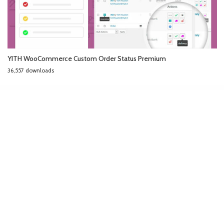
giriş
atlasbet
giriş
pashagaming
giriş
Restbet
giriş
Betbox
giriş
Netbahis
Netbahis
giriş
Casinowon
giriş
teosbet
teosbet
giriş
betbigo
betbigo
giriş
bahiscasino
bahiscasino
YITH WooCommerce Custom Order Status Premium
giriş
sonbahis
sonbahis
36,557 downloads
giriş
celtabet
celtabet
giriş
jokerbet
jokerbet
giriş
kalebet
kalebet
WordPress Downloads
Master Popups – WordPress Popup Plugin for Email Subscription
Master Slider jQuery Slider Plugin
Master Slider – Touch Layer Slider WordPress Plugin
Master WhatsApp Chat For WordPress
Masterstudy Education – LMS WordPress Theme
MasterStudy LMS Mobile App – Flutter v.3 iOS & Android
MasteryKit – Business Coach Elementor Template Kit
Matar — Mental Health Therapy Elementor Template Kit
Material | White Label WordPress Admin Theme
Materialize – Material Design Multipurpose WordPress Theme
giriş
betnis
betnis
giriş
avrupabet
avrupabet
giriş
Sonbahis
Enjoybet
giriş
Editörbet
Editörbet
giriş
Norabahis
Norabahis
giriş
Ultrabet
giriş
Bahiscasino
Bahiscasino
giriş
Pulibet
Pulibet
giriş
Teosbet
Teosbet
giriş
Enbet
Enbet
giriş
Betplay
Betplay
giriş
Sonbahis
Sonbahis
giriş
holiganbet
giriş
holiganbet
giriş
romabet
giriş
romabet
giriş
holiganbet
giriş
mavibet
giriş
jojobet