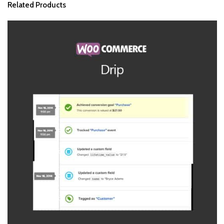
giriş
romabet
Related Products
giriş
romabet
giriş
holiganbet
giriş
mavibet
giriş
galabet
jojobet
giriş
holiganbet
giriş
meritking
giriş
marsbahis
giriş
meritking
giriş
meritking
jojobet
giriş
meritking
giriş
galabet
giriş
meritking
meritking
giriş
ultrabet
giriş
cratosroyalbet
cratosroyalbet
giriş
vegabet
vegabet
giriş
atlasbet
atlasbet
giriş
casivera
casivera
giriş
galabet
galabet
giriş
jojobet
jojobet
giriş
betnano
betnano
giriş
pokerklas
pokerklas
giriş
Romabet
Romabet
giriş
Teosbet
Teosbet
giriş
Betbigo
Betbigo
giriş
Vegabet
Vegabet
giriş
Kalebet
Kalebet
giriş
Restbet
Restbet
giriş
Betplay
Betplay
giriş
Efesbet
Efesbet
giriş
Enjoybet
Enjoybet
giriş
ultrabet
ultrabet