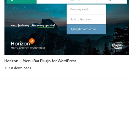
giriş
atlasbet
giriş
pashagaming
giriş
Restbet
giriş
Betbox
giriş
Netbahis
Netbahis
giriş
Casinowon
giriş
teosbet
teosbet
giriş
betbigo
betbigo
giriş
bahiscasino
bahiscasino
giriş
sonbahis
sonbahis
giriş
celtabet
celtabet
giriş
jokerbet
jokerbet
giriş
kalebet
kalebet
giriş
betnis
betnis
giriş
avrupabet
avrupabet
Horizon – Menu Bar Plugin for WordPress
giriş
Sonbahis
Enjoybet
giriş
Editörbet
Editörbet
31,231 downloads
giriş
Norabahis
Norabahis
giriş
Ultrabet
giriş
Bahiscasino
Bahiscasino
WordPress Downloads
Recibo - Restaurant WordPress
Recipe Box – Recipe Plugin for WordPress
Reco – Minimal Lightweight AMP Theme for Freebies
Reco - Minimal Lightweight Theme for Freebies
Reco – Minimal Theme for Freebies
Recode - Coding Bootcamp Elementor Template Kit
Recort – Recording Studio Elementor Template Kit
Recruitment Management module for Perfex CRM
Rectangle Max (Admob + GDPR + Android Studio)
Recycle – Environmental & Green Business WordPress Theme
giriş
Pulibet
Pulibet
giriş
Teosbet
Teosbet
giriş
Enbet
Enbet
giriş
Betplay
Betplay
giriş
Sonbahis
Sonbahis
giriş
holiganbet
giriş
holiganbet
giriş
romabet
giriş
romabet
giriş
holiganbet
giriş
mavibet
giriş
jojobet