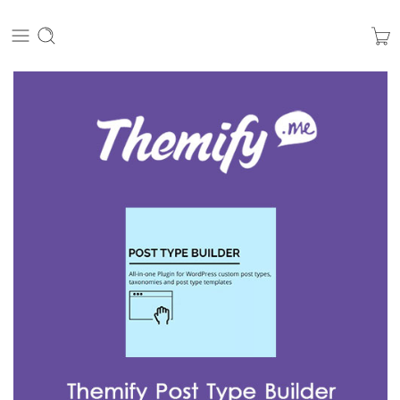
giriş
enbet
enbet
giriş
amgbahis
amgbahis
giriş
pokerklas
pokerklas
giriş
romabet
giriş
Betzula
Betzula
giriş
Alobet
Alobet
giriş
Betpuan
Betpuan
giriş
Amgbahis
Amgbahis
giriş
Dedebet
Dedebet
giriş
Kalebet
Kalebet
giriş
Vegabet
Vegabet
giriş
Restbet
Restbet
giriş
Enjoybet
Enjoybet
giriş
enbet
giriş
amgbahis
amgbahis
giriş
pokerklas
pokerklas
giriş
betzula
giriş
pulibet
pulibet
giriş
restbet
giriş
aresbet
giriş
meybet
giriş
kulisbet
giriş
Kalebet
Kalebet
giriş
Betbigo
Betbigo
giriş
Romabet
Romabet
giriş
Betplay
Betplay
giriş
Efesbet
Efesbet
giriş
Enjoybet
Enjoybet
giriş
Betzula
Betzula
giriş
Meritking
Meritking
giriş
Holiganbet
Holiganbet
giriş
Alobet