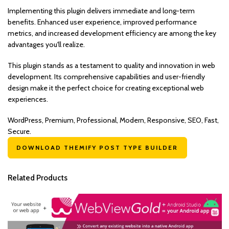
giriş
Efesbet
Efesbet
giriş
Enjoybet
Enjoybet
Implementing this plugin delivers immediate and long-term
giriş
Vegabet
jokerbet
jokerbet
benefits. Enhanced user experience, improved performance
giriş
Grandpashabet
pulibet
pulibet
giriş
holiganbet
holiganbet
metrics, and increased development efficiency are among the key
giriş
pusulabet
pusulabet
advantages you'll realize.
giriş
cratosroyalbet
cratosroyalbet
giriş
dedebet
dedebet
giriş
Festwin
Festwin
This plugin stands as a testament to quality and innovation in web
giriş
jasminbet
jasminbet
giriş
biabet
biabet
development. Its comprehensive capabilities and user-friendly
giriş
pulibet
design make it the perfect choice for creating exceptional web
giriş
pulibet
pulibet
giriş
pusulabet
pusulabet
experiences.
giriş
pusulabet
pusulabet
giriş
Cratosroyalbet
Cratosroyalbet
giriş
Cratosroyalbet
WordPress, Premium, Professional, Modern, Responsive, SEO, Fast,
giriş
Grandpashabet
giriş
Grandpashabet
Grandpashabet
Secure.
giriş
kulisbet
giriş
meybet
meybet
DOWNLOAD THEMIFY POST TYPE BUILDER
giriş
aresbet
giriş
betzula
giriş
enbet
enbet
giriş
norabahis
Related Products
giriş
galabet
galabet
giriş
marsbahis
marsbahis
giriş
bahiscasino
giriş
pulibet
pulibet
giriş
holiganbet
giriş
holiganbet
giriş
marsbahis