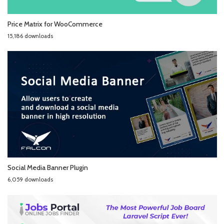
giriş
norabahis
norabahis
giriş
enbet
enbet
giriş
meybet
meybet
giriş
pokerklas
Price Matrix for WooCommerce
giriş
betzula
betzula
15,186 downloads
giriş
bahiscasino
bahiscasino
giriş
cratosroyalbet
cratosroyalbet
giriş
pulibet
pulibet
giriş
atlasbet
atlasbet
giriş
Romabet
Romabet
giriş
Teosbet
giriş
Betbigo
Betbigo
giriş
Kalebet
meritking
meritking
giriş
meritking
meritking
giriş
meritking
meritking
giriş
meritking
meritking
giriş
marsbahis
marsbahis
giriş
marsbahis
marsbahis
marsbahis
giriş
Vegabet
Restbet
giriş
Betplay
giriş
Galabet
Galabet
giriş
Mavibet
Mavibet
giriş
Betkanyon
Betkanyon
giriş
Vegabet
Vegabet
Social Media Banner Plugin
giriş
Casinomilyon
Casinomilyon
giriş
Betyap
Betyap
6,059 downloads
giriş
Orisbet
Orisbet
giriş
Alobet
Alobet
giriş
Betwoon
Betwoon
giriş
Betvole
Betvole
giriş
Betasus
Betasus
giriş
lunabet
lunabet