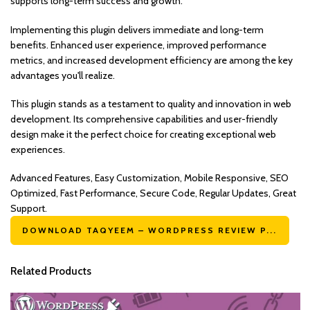
supports long-term success and growth.
giriş
Efesbet
Efesbet
giriş
Enjoybet
Enjoybet
giriş
Vegabet
jokerbet
jokerbet
Implementing this plugin delivers immediate and long-term
giriş
Grandpashabet
pulibet
pulibet
giriş
holiganbet
holiganbet
benefits. Enhanced user experience, improved performance
giriş
pusulabet
pusulabet
metrics, and increased development efficiency are among the key
giriş
cratosroyalbet
cratosroyalbet
giriş
dedebet
dedebet
advantages you'll realize.
giriş
Festwin
Festwin
giriş
jasminbet
jasminbet
giriş
biabet
biabet
This plugin stands as a testament to quality and innovation in web
giriş
pulibet
development. Its comprehensive capabilities and user-friendly
giriş
pulibet
pulibet
giriş
pusulabet
pusulabet
design make it the perfect choice for creating exceptional web
giriş
pusulabet
pusulabet
giriş
Cratosroyalbet
Cratosroyalbet
experiences.
giriş
Cratosroyalbet
giriş
Grandpashabet
giriş
Grandpashabet
Grandpashabet
Advanced Features, Easy Customization, Mobile Responsive, SEO
giriş
kulisbet
Optimized, Fast Performance, Secure Code, Regular Updates, Great
giriş
meybet
meybet
giriş
aresbet
Support.
giriş
betzula
giriş
enbet
enbet
DOWNLOAD TAQYEEM – WORDPRESS REVIEW P...
giriş
norabahis
giriş
galabet
galabet
giriş
marsbahis
marsbahis
giriş
bahiscasino
Related Products
giriş
pulibet
pulibet
giriş
holiganbet
giriş
holiganbet
giriş
marsbahis