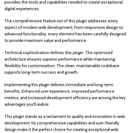
giriş
Alobet
provides the tools and capabilities needed to create exceptional
giriş
restbet
digital experiences.
giriş
teosbet
giriş
Royalbet
giriş
Jokerbet
The comprehensive feature set of this plugin addresses every
giriş
vegabet
giriş
Betzula
aspect of modern web development. From responsive design to
giriş
Norabahis
advanced functionality, every element has been carefully designed
giriş
Pokerklas
giriş
romabet
to provide maximum value and performance.
giriş
Restbet
giriş
Amgbahis
giriş
Mavibet
Technical sophistication defines this plugin. The optimized
giriş
pulibet
architecture ensures superior performance while maintaining
giriş
Pokerklas
giriş
Alobet
Alobet
flexibility for customization. The clean, maintainable codebase
giriş
romabet
romabet
giriş
norabahis
norabahis
supports long-term success and growth.
giriş
enbet
enbet
giriş
amgbahis
amgbahis
giriş
pokerklas
pokerklas
Implementing this plugin delivers immediate and long-term
giriş
betzula
benefits. Enhanced user experience, improved performance
giriş
aresbet
aresbet
giriş
restbet
metrics, and increased development efficiency are among the key
giriş
pulibet
advantages you'll realize.
giriş
bahiscasino
bahiscasino
giriş
Romabet
giriş
Teosbet
This plugin stands as a testament to quality and innovation in web
giriş
Betbigo
giriş
Kalebet
development. Its comprehensive capabilities and user-friendly
giriş
Restbet
design make it the perfect choice for creating exceptional web
giriş
Betplay