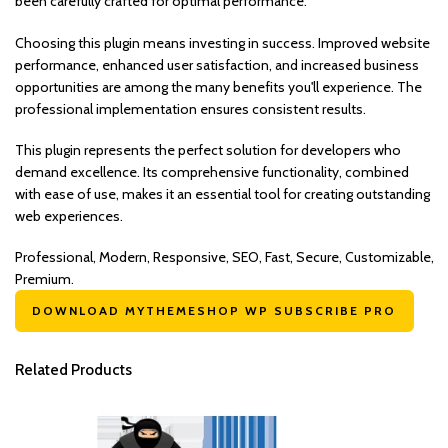
been carefully crafted for optimal performance.
giriş
Efesbet
Efesbet
giriş
Enjoybet
Enjoybet
giriş
Vegabet
jokerbet
jokerbet
Choosing this plugin means investing in success. Improved website
giriş
Grandpashabet
pulibet
pulibet
giriş
holiganbet
holiganbet
performance, enhanced user satisfaction, and increased business
giriş
pusulabet
pusulabet
opportunities are among the many benefits you'll experience. The
giriş
cratosroyalbet
cratosroyalbet
giriş
dedebet
dedebet
professional implementation ensures consistent results.
giriş
Festwin
Festwin
giriş
jasminbet
jasminbet
giriş
biabet
biabet
This plugin represents the perfect solution for developers who
giriş
pulibet
demand excellence. Its comprehensive functionality, combined
giriş
pulibet
pulibet
giriş
pusulabet
pusulabet
with ease of use, makes it an essential tool for creating outstanding
giriş
pusulabet
pusulabet
giriş
Cratosroyalbet
Cratosroyalbet
web experiences.
giriş
Cratosroyalbet
giriş
Grandpashabet
giriş
Grandpashabet
Grandpashabet
Professional, Modern, Responsive, SEO, Fast, Secure, Customizable,
giriş
kulisbet
Premium.
giriş
meybet
meybet
giriş
aresbet
giriş
betzula
DOWNLOAD MYTHEMESHOP WP SUBSCRIBE PRO
giriş
enbet
enbet
giriş
norabahis
giriş
galabet
galabet
giriş
marsbahis
marsbahis
Related Products
giriş
bahiscasino
giriş
pulibet
pulibet
giriş
holiganbet
giriş
holiganbet
giriş
marsbahis