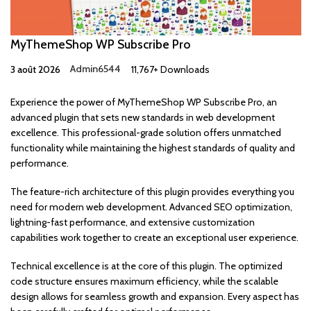
giriş
Alobet
giriş
restbet
giriş
teosbet
giriş
Royalbet
giriş
Jokerbet
MyThemeShop WP Subscribe Pro
giriş
vegabet
giriş
Betzula
3 août 2026
Admin6544
11,767+ Downloads
giriş
Norabahis
giriş
Pokerklas
giriş
romabet
giriş
Restbet
Experience the power of MyThemeShop WP Subscribe Pro, an
giriş
Amgbahis
advanced plugin that sets new standards in web development
giriş
Mavibet
giriş
pulibet
excellence. This professional-grade solution offers unmatched
giriş
Pokerklas
functionality while maintaining the highest standards of quality and
giriş
Alobet
Alobet
giriş
romabet
romabet
performance.
giriş
norabahis
norabahis
giriş
enbet
enbet
giriş
amgbahis
amgbahis
The feature-rich architecture of this plugin provides everything you
giriş
pokerklas
pokerklas
giriş
betzula
need for modern web development. Advanced SEO optimization,
giriş
aresbet
aresbet
lightning-fast performance, and extensive customization
giriş
restbet
giriş
pulibet
capabilities work together to create an exceptional user experience.
giriş
bahiscasino
bahiscasino
giriş
Romabet
giriş
Teosbet
Technical excellence is at the core of this plugin. The optimized
giriş
Betbigo
code structure ensures maximum efficiency, while the scalable
giriş
Kalebet
giriş
Restbet
design allows for seamless growth and expansion. Every aspect has
giriş
Betplay