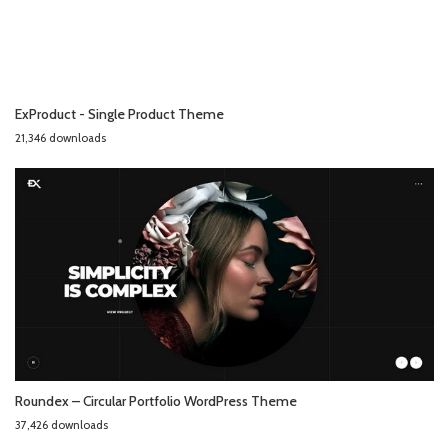
giriş
norabahis
norabahis
giriş
enbet
enbet
giriş
meybet
meybet
giriş
pokerklas
giriş
betzula
betzula
giriş
bahiscasino
bahiscasino
giriş
cratosroyalbet
cratosroyalbet
giriş
pulibet
pulibet
ExProduct - Single Product Theme
giriş
atlasbet
atlasbet
giriş
Romabet
Romabet
21,346 downloads
giriş
Teosbet
giriş
Betbigo
Betbigo
giriş
Kalebet
meritking
meritking
giriş
meritking
meritking
giriş
meritking
meritking
giriş
meritking
meritking
giriş
marsbahis
marsbahis
giriş
marsbahis
marsbahis
marsbahis
giriş
Vegabet
Restbet
giriş
Betplay
giriş
Galabet
Galabet
giriş
Mavibet
Mavibet
giriş
Betkanyon
Betkanyon
giriş
Vegabet
Vegabet
giriş
Casinomilyon
Casinomilyon
giriş
Betyap
Betyap
giriş
Orisbet
Orisbet
giriş
Alobet
Alobet
giriş
Betwoon
Betwoon
Roundex – Circular Portfolio WordPress Theme
giriş
Betvole
Betvole
giriş
Betasus
Betasus
37,426 downloads
giriş
lunabet
lunabet