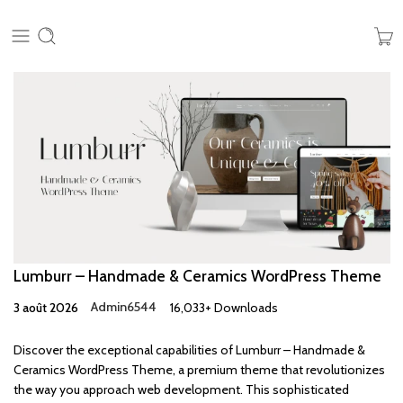
giriş
enbet
enbet
giriş
amgbahis
amgbahis
giriş
pokerklas
pokerklas
giriş
romabet
giriş
Betzula
Betzula
giriş
Alobet
Alobet
giriş
Betpuan
Betpuan
giriş
Amgbahis
Amgbahis
giriş
Dedebet
Dedebet
giriş
Kalebet
Kalebet
giriş
Vegabet
Vegabet
giriş
Restbet
Restbet
giriş
Enjoybet
Enjoybet
giriş
enbet
giriş
amgbahis
amgbahis
giriş
pokerklas
pokerklas
giriş
betzula
giriş
pulibet
pulibet
giriş
restbet
giriş
aresbet
giriş
meybet
giriş
kulisbet
Lumburr – Handmade & Ceramics WordPress Theme
giriş
Kalebet
Kalebet
giriş
Betbigo
Betbigo
giriş
Romabet
Romabet
3 août 2026
Admin6544
16,033+ Downloads
giriş
Betplay
Betplay
giriş
Efesbet
Efesbet
giriş
Enjoybet
Enjoybet
Discover the exceptional capabilities of Lumburr – Handmade &
giriş
Betzula
Betzula
giriş
Meritking
Meritking
Ceramics WordPress Theme, a premium theme that revolutionizes
giriş
Holiganbet
Holiganbet
the way you approach web development. This sophisticated
giriş
Alobet