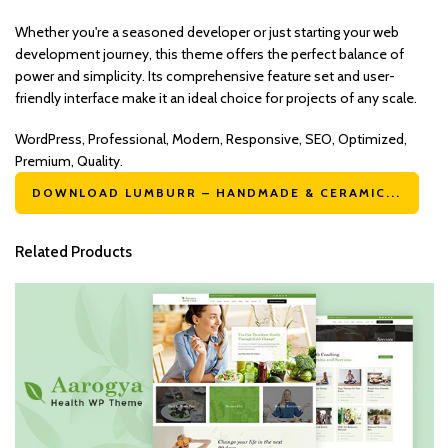
giriş
Efesbet
Efesbet
giriş
Enjoybet
Enjoybet
Whether you're a seasoned developer or just starting your web
giriş
Vegabet
jokerbet
jokerbet
giriş
Grandpashabet
pulibet
pulibet
development journey, this theme offers the perfect balance of
giriş
holiganbet
holiganbet
giriş
pusulabet
pusulabet
power and simplicity. Its comprehensive feature set and user-
giriş
cratosroyalbet
cratosroyalbet
friendly interface make it an ideal choice for projects of any scale.
giriş
dedebet
dedebet
giriş
Festwin
Festwin
giriş
jasminbet
jasminbet
WordPress, Professional, Modern, Responsive, SEO, Optimized,
giriş
biabet
biabet
giriş
pulibet
Premium, Quality.
giriş
pulibet
pulibet
giriş
pusulabet
pusulabet
DOWNLOAD LUMBURR – HANDMADE & CERAMIC...
giriş
pusulabet
pusulabet
giriş
Cratosroyalbet
Cratosroyalbet
giriş
Cratosroyalbet
giriş
Grandpashabet
Related Products
giriş
Grandpashabet
Grandpashabet
giriş
kulisbet
giriş
meybet
meybet
giriş
aresbet
giriş
betzula
giriş
enbet
enbet
giriş
norabahis
giriş
galabet
galabet
giriş
marsbahis
marsbahis
giriş
bahiscasino
giriş
pulibet
pulibet
giriş
holiganbet
giriş
holiganbet
giriş
marsbahis