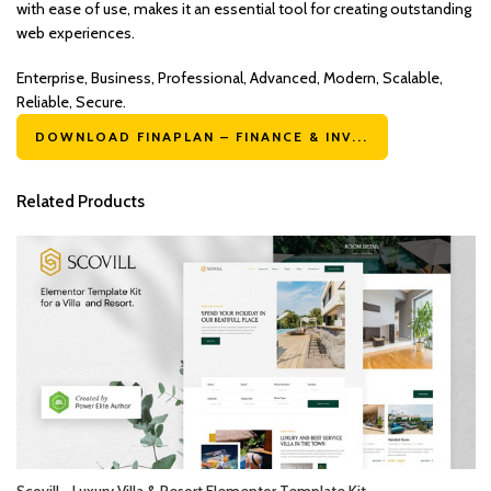
giriş
Efesbet
Efesbet
with ease of use, makes it an essential tool for creating outstanding
giriş
Enjoybet
Enjoybet
web experiences.
giriş
Vegabet
jokerbet
jokerbet
giriş
Grandpashabet
pulibet
pulibet
giriş
holiganbet
holiganbet
Enterprise, Business, Professional, Advanced, Modern, Scalable,
giriş
pusulabet
pusulabet
giriş
cratosroyalbet
cratosroyalbet
Reliable, Secure.
giriş
dedebet
dedebet
giriş
Festwin
Festwin
DOWNLOAD FINAPLAN – FINANCE & INV...
giriş
jasminbet
jasminbet
giriş
biabet
biabet
giriş
pulibet
giriş
pulibet
pulibet
Related Products
giriş
pusulabet
pusulabet
giriş
pusulabet
pusulabet
giriş
Cratosroyalbet
Cratosroyalbet
giriş
Cratosroyalbet
giriş
Grandpashabet
giriş
Grandpashabet
Grandpashabet
giriş
kulisbet
giriş
meybet
meybet
giriş
aresbet
giriş
betzula
giriş
enbet
enbet
giriş
norabahis
giriş
galabet
galabet
giriş
marsbahis
marsbahis
giriş
bahiscasino
giriş
pulibet
pulibet
giriş
holiganbet
giriş
holiganbet
giriş
marsbahis
Scovill - Luxury Villa & Resort Elementor Template Kit