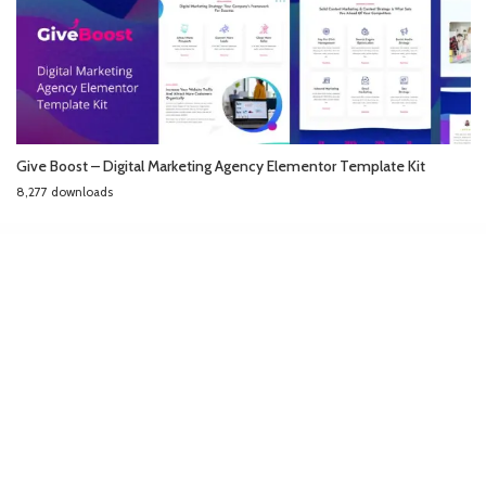
giriş
holiganbet
giriş
holiganbet
giriş
marsbahis
giriş
romabet
giriş
romabet
giriş
holiganbet
giriş
mavibet
giriş
galabet
galabet
giriş
jojobet
giriş
meritking
giriş
marsbahis
Give Boost – Digital Marketing Agency Elementor Template Kit
giriş
meritking
meritking
giriş
jojobet
8,277 downloads
giriş
meritking
giriş
Kalebet
Kalebet
giriş
Amgbahis
WordPress Downloads
Paintters – Painting Service Elementor Template Kit
PairGiver – Senior Care WordPress Theme
Pajax – Tax Advisor & Financial Consulting Elementor Template Kit
PakrCo – Single Property WordPress Theme
Palace – Real Estate WordPress Theme
Palazo – Hotel and Resort Booking Elementor Template Kit
Palette — Photographer Portfolio WordPress
Palleon - WordPress Image Editor
Pallu – Dental WordPress Theme
Panagea – Travel and Tours listings template
giriş
Pokerklas
Pokerklas
giriş
Betkom
giriş
Süpertotobet
giriş
Mariobet
giriş
Betmatik
giriş
Ultrabet
giriş
Enbet
giriş
Kulisbet
Kulisbet
giriş
betzula
betzula
giriş
betkolik
betkolik
giriş
casivera
casivera
giriş
roketbet
roketbet
giriş
romabet
giriş
cratosroyalbet
cratosroyalbet
giriş
betplay
giriş
pulibet