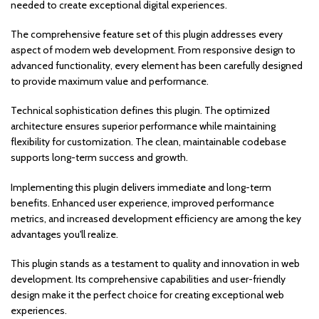
giriş
Alobet
needed to create exceptional digital experiences.
giriş
restbet
giriş
teosbet
giriş
Royalbet
The comprehensive feature set of this plugin addresses every
giriş
Jokerbet
aspect of modern web development. From responsive design to
giriş
vegabet
giriş
Betzula
advanced functionality, every element has been carefully designed
giriş
Norabahis
to provide maximum value and performance.
giriş
Pokerklas
giriş
romabet
giriş
Restbet
Technical sophistication defines this plugin. The optimized
giriş
Amgbahis
giriş
Mavibet
architecture ensures superior performance while maintaining
giriş
pulibet
flexibility for customization. The clean, maintainable codebase
giriş
Pokerklas
giriş
Alobet
Alobet
supports long-term success and growth.
giriş
romabet
romabet
giriş
norabahis
norabahis
giriş
enbet
enbet
Implementing this plugin delivers immediate and long-term
giriş
amgbahis
amgbahis
giriş
pokerklas
pokerklas
benefits. Enhanced user experience, improved performance
giriş
betzula
metrics, and increased development efficiency are among the key
giriş
aresbet
aresbet
giriş
restbet
advantages you'll realize.
giriş
pulibet
giriş
bahiscasino
bahiscasino
giriş
Romabet
This plugin stands as a testament to quality and innovation in web
giriş
Teosbet
development. Its comprehensive capabilities and user-friendly
giriş
Betbigo
giriş
Kalebet
design make it the perfect choice for creating exceptional web
giriş
Restbet
experiences.
giriş
Betplay