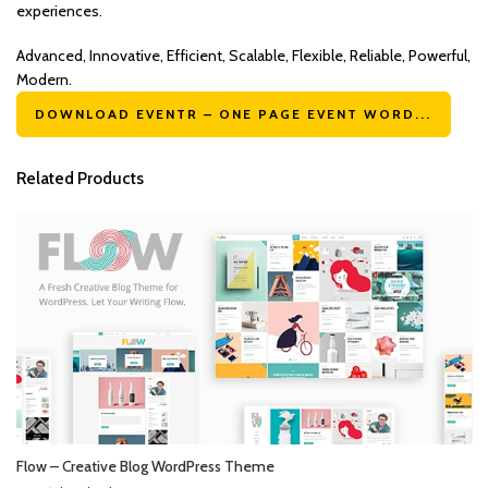
giriş
Efesbet
Efesbet
experiences.
giriş
Enjoybet
Enjoybet
giriş
Vegabet
jokerbet
jokerbet
giriş
Grandpashabet
pulibet
pulibet
Advanced, Innovative, Efficient, Scalable, Flexible, Reliable, Powerful,
giriş
holiganbet
holiganbet
Modern.
giriş
pusulabet
pusulabet
giriş
cratosroyalbet
cratosroyalbet
giriş
dedebet
dedebet
DOWNLOAD EVENTR – ONE PAGE EVENT WORD...
giriş
Festwin
Festwin
giriş
jasminbet
jasminbet
giriş
biabet
biabet
giriş
pulibet
Related Products
giriş
pulibet
pulibet
giriş
pusulabet
pusulabet
giriş
pusulabet
pusulabet
giriş
Cratosroyalbet
Cratosroyalbet
giriş
Cratosroyalbet
giriş
Grandpashabet
giriş
Grandpashabet
Grandpashabet
giriş
kulisbet
giriş
meybet
meybet
giriş
aresbet
giriş
betzula
giriş
enbet
enbet
giriş
norabahis
giriş
galabet
galabet
giriş
marsbahis
marsbahis
giriş
bahiscasino
giriş
pulibet
pulibet
giriş
holiganbet
giriş
holiganbet
Flow – Creative Blog WordPress Theme
giriş
marsbahis