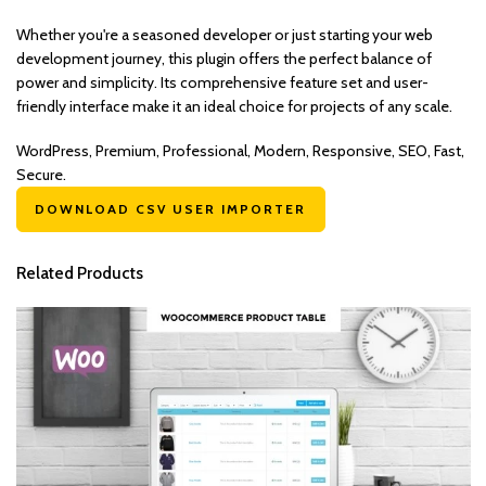
giriş
Efesbet
Efesbet
giriş
Enjoybet
Enjoybet
Whether you're a seasoned developer or just starting your web
giriş
Vegabet
jokerbet
jokerbet
giriş
Grandpashabet
pulibet
pulibet
development journey, this plugin offers the perfect balance of
giriş
holiganbet
holiganbet
giriş
pusulabet
pusulabet
power and simplicity. Its comprehensive feature set and user-
giriş
cratosroyalbet
cratosroyalbet
friendly interface make it an ideal choice for projects of any scale.
giriş
dedebet
dedebet
giriş
Festwin
Festwin
giriş
jasminbet
jasminbet
WordPress, Premium, Professional, Modern, Responsive, SEO, Fast,
giriş
biabet
biabet
giriş
pulibet
Secure.
giriş
pulibet
pulibet
giriş
pusulabet
pusulabet
DOWNLOAD CSV USER IMPORTER
giriş
pusulabet
pusulabet
giriş
Cratosroyalbet
Cratosroyalbet
giriş
Cratosroyalbet
giriş
Grandpashabet
Related Products
giriş
Grandpashabet
Grandpashabet
giriş
kulisbet
giriş
meybet
meybet
giriş
aresbet
giriş
betzula
giriş
enbet
enbet
giriş
norabahis
giriş
galabet
galabet
giriş
marsbahis
marsbahis
giriş
bahiscasino
giriş
pulibet
pulibet
giriş
holiganbet
giriş
holiganbet
giriş
marsbahis