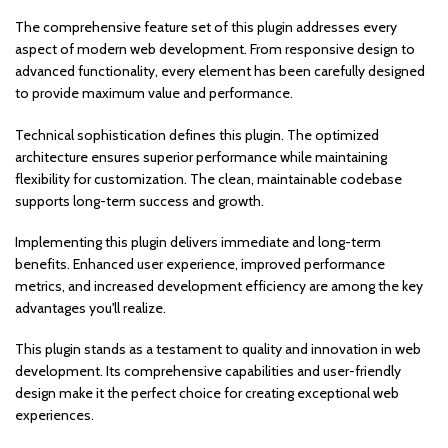
giriş
Alobet
giriş
restbet
The comprehensive feature set of this plugin addresses every
giriş
teosbet
giriş
Royalbet
aspect of modern web development. From responsive design to
giriş
Jokerbet
advanced functionality, every element has been carefully designed
giriş
vegabet
giriş
Betzula
to provide maximum value and performance.
giriş
Norabahis
giriş
Pokerklas
giriş
romabet
Technical sophistication defines this plugin. The optimized
giriş
Restbet
architecture ensures superior performance while maintaining
giriş
Amgbahis
giriş
Mavibet
flexibility for customization. The clean, maintainable codebase
giriş
pulibet
giriş
Pokerklas
supports long-term success and growth.
giriş
Alobet
Alobet
giriş
romabet
romabet
Implementing this plugin delivers immediate and long-term
giriş
norabahis
norabahis
giriş
enbet
enbet
benefits. Enhanced user experience, improved performance
giriş
amgbahis
amgbahis
giriş
pokerklas
pokerklas
metrics, and increased development efficiency are among the key
giriş
betzula
advantages you'll realize.
giriş
aresbet
aresbet
giriş
restbet
giriş
pulibet
This plugin stands as a testament to quality and innovation in web
giriş
bahiscasino
bahiscasino
giriş
Romabet
development. Its comprehensive capabilities and user-friendly
giriş
Teosbet
design make it the perfect choice for creating exceptional web
giriş
Betbigo
giriş
Kalebet
experiences.
giriş
Restbet
giriş
Betplay