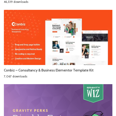
giriş
norabahis
norabahis
46,339 downloads
giriş
enbet
enbet
giriş
meybet
meybet
giriş
pokerklas
giriş
betzula
betzula
giriş
bahiscasino
bahiscasino
giriş
cratosroyalbet
cratosroyalbet
giriş
pulibet
pulibet
giriş
atlasbet
atlasbet
giriş
Romabet
Romabet
giriş
Teosbet
giriş
Betbigo
Betbigo
giriş
Kalebet
meritking
meritking
giriş
meritking
meritking
giriş
meritking
meritking
giriş
meritking
giriş
marsbahis
marsbahis
giriş
marsbahis
marsbahis
marsbahis
giriş
Vegabet
Restbet
giriş
Betplay
Conbiz – Consultancy & Business Elementor Template Kit
giriş
Galabet
Galabet
7,067 downloads
giriş
Mavibet
Mavibet
giriş
Betkanyon
Betkanyon
giriş
Vegabet
Vegabet
giriş
Casinomilyon
Casinomilyon
giriş
Betyap
Betyap
giriş
Orisbet
Orisbet
giriş
Alobet
Alobet
giriş
Betwoon
Betwoon
giriş
Betvole
Betvole
giriş
Betasus
Betasus
giriş
lunabet
lunabet