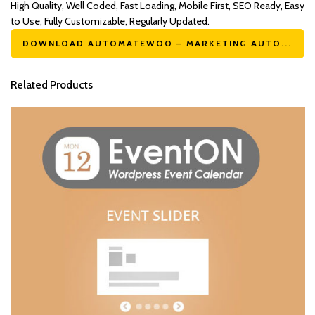
giriş
Efesbet
Efesbet
High Quality, Well Coded, Fast Loading, Mobile First, SEO Ready, Easy
giriş
Enjoybet
Enjoybet
to Use, Fully Customizable, Regularly Updated.
giriş
Vegabet
jokerbet
jokerbet
giriş
Grandpashabet
pulibet
pulibet
giriş
holiganbet
holiganbet
DOWNLOAD AUTOMATEWOO – MARKETING AUTO...
giriş
pusulabet
pusulabet
giriş
cratosroyalbet
cratosroyalbet
giriş
dedebet
dedebet
giriş
Festwin
Festwin
Related Products
giriş
jasminbet
jasminbet
giriş
biabet
biabet
giriş
pulibet
giriş
pulibet
pulibet
giriş
pusulabet
pusulabet
giriş
pusulabet
pusulabet
giriş
Cratosroyalbet
Cratosroyalbet
giriş
Cratosroyalbet
giriş
Grandpashabet
giriş
Grandpashabet
Grandpashabet
giriş
kulisbet
giriş
meybet
meybet
giriş
aresbet
giriş
betzula
giriş
enbet
enbet
giriş
norabahis
giriş
galabet
galabet
giriş
marsbahis
marsbahis
giriş
bahiscasino
giriş
pulibet
pulibet
giriş
holiganbet
giriş
holiganbet
giriş
marsbahis