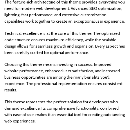
giriş
Alobet
The feature-rich architecture of this theme provides everything you
giriş
restbet
need for modern web development. Advanced SEO optimization,
giriş
teosbet
giriş
Royalbet
lightning-fast performance, and extensive customization
giriş
Jokerbet
capabilities work together to create an exceptional user experience.
giriş
vegabet
giriş
Betzula
giriş
Norabahis
Technical excellence is at the core of this theme. The optimized
giriş
Pokerklas
giriş
romabet
code structure ensures maximum efficiency, while the scalable
giriş
Restbet
giriş
Amgbahis
design allows for seamless growth and expansion. Every aspect has
giriş
Mavibet
been carefully crafted for optimal performance.
giriş
pulibet
giriş
Pokerklas
giriş
Alobet
Alobet
Choosing this theme means investing in success. Improved
giriş
romabet
romabet
giriş
norabahis
norabahis
website performance, enhanced user satisfaction, and increased
giriş
enbet
enbet
business opportunities are among the many benefits you'll
giriş
amgbahis
amgbahis
giriş
pokerklas
pokerklas
experience. The professional implementation ensures consistent
giriş
betzula
results.
giriş
aresbet
aresbet
giriş
restbet
giriş
pulibet
This theme represents the perfect solution for developers who
giriş
bahiscasino
bahiscasino
giriş
Romabet
demand excellence. Its comprehensive functionality, combined
giriş
Teosbet
with ease of use, makes it an essential tool for creating outstanding
giriş
Betbigo
giriş
Kalebet
web experiences.
giriş
Restbet
giriş
Betplay