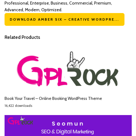
giriş
Efesbet
Efesbet
Professional, Enterprise, Business, Commercial, Premium,
giriş
Enjoybet
Enjoybet
giriş
Vegabet
jokerbet
jokerbet
Advanced, Modern, Optimized.
giriş
Grandpashabet
pulibet
pulibet
giriş
holiganbet
holiganbet
DOWNLOAD AMBER SIX – CREATIVE WORDPRE...
giriş
pusulabet
pusulabet
giriş
cratosroyalbet
cratosroyalbet
giriş
dedebet
dedebet
giriş
Festwin
Festwin
Related Products
giriş
jasminbet
jasminbet
giriş
biabet
biabet
giriş
pulibet
giriş
pulibet
pulibet
giriş
pusulabet
pusulabet
giriş
pusulabet
pusulabet
giriş
Cratosroyalbet
Cratosroyalbet
giriş
Cratosroyalbet
giriş
Grandpashabet
giriş
Grandpashabet
Grandpashabet
giriş
kulisbet
giriş
meybet
meybet
giriş
aresbet
giriş
betzula
Book Your Travel – Online Booking WordPress Theme
giriş
enbet
enbet
giriş
norabahis
16,422 downloads
giriş
galabet
galabet
giriş
marsbahis
marsbahis
giriş
bahiscasino
giriş
pulibet
pulibet
giriş
holiganbet
giriş
holiganbet
giriş
marsbahis