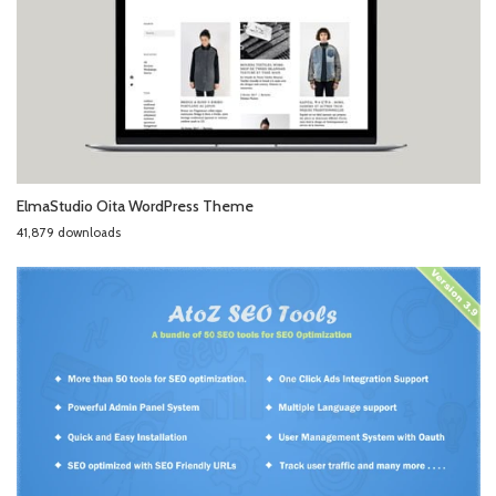
giriş
romabet
giriş
romabet
giriş
holiganbet
giriş
mavibet
giriş
galabet
jojobet
giriş
holiganbet
giriş
meritking
giriş
marsbahis
giriş
meritking
giriş
meritking
jojobet
giriş
meritking
giriş
galabet
giriş
meritking
meritking
giriş
ultrabet
ElmaStudio Oita WordPress Theme
giriş
cratosroyalbet
cratosroyalbet
41,879 downloads
giriş
vegabet
vegabet
giriş
atlasbet
atlasbet
giriş
casivera
casivera
giriş
galabet
galabet
giriş
jojobet
jojobet
giriş
betnano
betnano
giriş
pokerklas
pokerklas
giriş
Romabet
Romabet
giriş
Teosbet
Teosbet
giriş
Betbigo
Betbigo
giriş
Vegabet
Vegabet
giriş
Kalebet
Kalebet
giriş
Restbet
Restbet
giriş
Betplay
Betplay
giriş
Efesbet
Efesbet
giriş
Enjoybet
Enjoybet
giriş
ultrabet
ultrabet