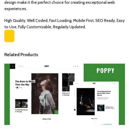
giriş
Efesbet
Efesbet
design make it the perfect choice for creating exceptional web
giriş
Enjoybet
Enjoybet
experiences.
giriş
Vegabet
jokerbet
jokerbet
giriş
Grandpashabet
pulibet
pulibet
giriş
holiganbet
holiganbet
High Quality, Well Coded, Fast Loading, Mobile First, SEO Ready, Easy
giriş
pusulabet
pusulabet
giriş
cratosroyalbet
cratosroyalbet
to Use, Fully Customizable, Regularly Updated.
giriş
dedebet
dedebet
giriş
Festwin
Festwin
giriş
jasminbet
jasminbet
giriş
biabet
biabet
giriş
pulibet
giriş
pulibet
pulibet
giriş
pusulabet
pusulabet
Related Products
giriş
pusulabet
pusulabet
giriş
Cratosroyalbet
Cratosroyalbet
giriş
Cratosroyalbet
giriş
Grandpashabet
giriş
Grandpashabet
Grandpashabet
giriş
kulisbet
giriş
meybet
meybet
giriş
aresbet
giriş
betzula
giriş
enbet
enbet
giriş
norabahis
giriş
galabet
galabet
giriş
marsbahis
marsbahis
giriş
bahiscasino
giriş
pulibet
pulibet
giriş
holiganbet
giriş
holiganbet
giriş
marsbahis