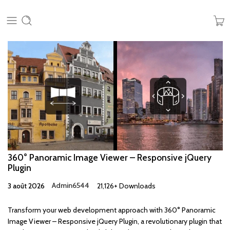
giriş
enbet
enbet
giriş
amgbahis
amgbahis
giriş
pokerklas
pokerklas
giriş
romabet
giriş
Betzula
Betzula
giriş
Alobet
Alobet
giriş
Betpuan
Betpuan
giriş
Amgbahis
Amgbahis
giriş
Dedebet
Dedebet
giriş
Kalebet
Kalebet
giriş
Vegabet
Vegabet
giriş
Restbet
Restbet
giriş
Enjoybet
Enjoybet
giriş
enbet
giriş
amgbahis
amgbahis
giriş
pokerklas
pokerklas
giriş
betzula
giriş
pulibet
pulibet
giriş
restbet
giriş
aresbet
giriş
meybet
giriş
kulisbet
360° Panoramic Image Viewer – Responsive jQuery
giriş
Kalebet
Kalebet
Plugin
giriş
Betbigo
Betbigo
giriş
Romabet
Romabet
giriş
Betplay
Betplay
3 août 2026
Admin6544
21,126+ Downloads
giriş
Efesbet
Efesbet
giriş
Enjoybet
Enjoybet
giriş
Betzula
Betzula
Transform your web development approach with 360° Panoramic
giriş
Meritking
Meritking
giriş
Holiganbet
Holiganbet
Image Viewer – Responsive jQuery Plugin, a revolutionary plugin that
giriş
Alobet