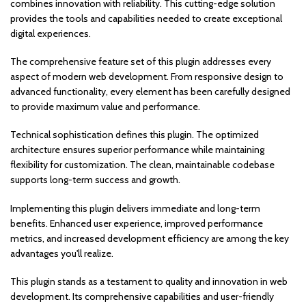
giriş
Alobet
combines innovation with reliability. This cutting-edge solution
giriş
restbet
provides the tools and capabilities needed to create exceptional
giriş
teosbet
giriş
Royalbet
digital experiences.
giriş
Jokerbet
giriş
vegabet
giriş
Betzula
The comprehensive feature set of this plugin addresses every
giriş
Norabahis
aspect of modern web development. From responsive design to
giriş
Pokerklas
giriş
romabet
advanced functionality, every element has been carefully designed
giriş
Restbet
to provide maximum value and performance.
giriş
Amgbahis
giriş
Mavibet
giriş
pulibet
Technical sophistication defines this plugin. The optimized
giriş
Pokerklas
giriş
Alobet
Alobet
architecture ensures superior performance while maintaining
giriş
romabet
romabet
flexibility for customization. The clean, maintainable codebase
giriş
norabahis
norabahis
giriş
enbet
enbet
supports long-term success and growth.
giriş
amgbahis
amgbahis
giriş
pokerklas
pokerklas
giriş
betzula
Implementing this plugin delivers immediate and long-term
giriş
aresbet
aresbet
giriş
restbet
benefits. Enhanced user experience, improved performance
giriş
pulibet
metrics, and increased development efficiency are among the key
giriş
bahiscasino
bahiscasino
giriş
Romabet
advantages you'll realize.
giriş
Teosbet
giriş
Betbigo
giriş
Kalebet
This plugin stands as a testament to quality and innovation in web
giriş
Restbet
development. Its comprehensive capabilities and user-friendly
giriş
Betplay